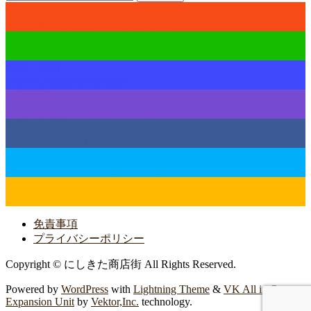
グルメ
食べて飲んでいい気分になって下さい
メディカル
にしきたの"健康"はおまかせ下さい
物販・雑貨
いいモノを扱っています
金融機関
お金のことならまかせて下さい
教室・学習塾
街でエンジョイして下さい
不動産・貸ビル
住居・店舗のことならまかせて下さい
その他
街を楽しくしています
免責事項
プライバシーポリシー
Copyright © にしきた商店街 All Rights Reserved.
Powered by
WordPress
with
Lightning Theme
&
VK All in One
Expansion Unit
by
Vektor,Inc.
technology.