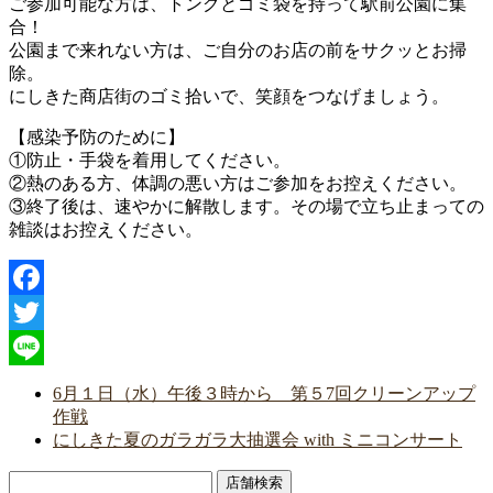
ご参加可能な方は、トングとゴミ袋を持って駅前公園に集
合！
公園まで来れない方は、ご自分のお店の前をサクッとお掃
除。
にしきた商店街のゴミ拾いで、笑顔をつなげましょう。
【感染予防のために】
①防止・手袋を着用してください。
②熱のある方、体調の悪い方はご参加をお控えください。
③終了後は、速やかに解散します。その場で立ち止まっての
雑談はお控えください。
Facebook
Twitter
Line
6月１日（水）午後３時から 第５7回クリーンアップ
作戦
にしきた夏のガラガラ大抽選会 with ミニコンサート
店舗検索