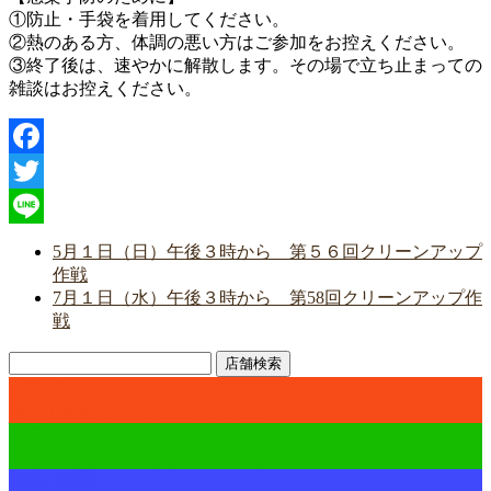
①防止・手袋を着用してください。
②熱のある方、体調の悪い方はご参加をお控えください。
③終了後は、速やかに解散します。その場で立ち止まっての
雑談はお控えください。
Facebook
Twitter
Line
5月１日（日）午後３時から 第５６回クリーンアップ
作戦
7月１日（水）午後３時から 第58回クリーンアップ作
戦
店舗検索
グルメ
食べて飲んでいい気分になって下さい
メディカル
にしきたの"健康"はおまかせ下さい
物販・雑貨