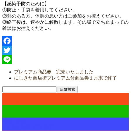
【感染予防のために】
①防止・手袋を着用してください。
②熱のある方、体調の悪い方はご参加をお控えください。
③終了後は、速やかに解散します。その場で立ち止まっての
雑談はお控えください。
Facebook
Twitter
Line
プレミアム商品券 完売いたしました
にしきた商店街プレミアム付商品券１月末で終了
店舗検索
グルメ
食べて飲んでいい気分になって下さい
メディカル
にしきたの"健康"はおまかせ下さい
物販・雑貨
いいモノを扱っています