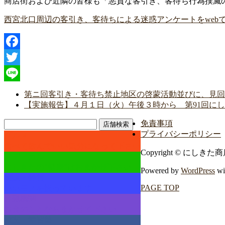
商店街および近隣の皆様も「悪質な客引き、客待ち行為撲滅
西宮北口周辺の客引き、客待ちによる迷惑アンケートをweb
Facebook
Twitter
Line
第ニ回客引き・客待ち禁止地区の啓蒙活動並びに、見回りを
【実施報告】４月１日（火）午後３時から 第91回に
免責事項
店舗検索
プライバシーポリシー
グルメ
食べて飲んでいい気分になって下さい
Copyright © にしきた商店街 
メディカル
にしきたの"健康"はおまかせ下さい
Powered by
WordPress
wi
物販・雑貨
PAGE TOP
いいモノを扱っています
金融機関
お金のことならまかせて下さい
教室・学習塾