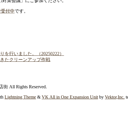
の対策会議」にご参加ください。
で受付中
です。
行いました。（20250222）
しきたクリーンアップ作戦
All Rights Reserved.
th
Lightning Theme
&
VK All in One Expansion Unit
by
Vektor,Inc.
t